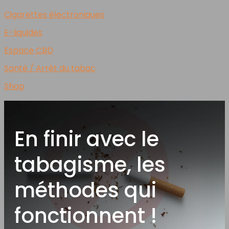
Cigarettes électroniques
E-liquides
Espace CBD
Santé / Arrêt du tabac
Shop
En finir avec le
tabagisme, les
méthodes qui
fonctionnent !