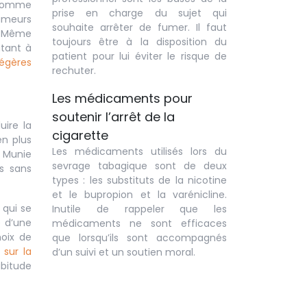
e comme
prise en charge du sujet qui
fumeurs
souhaite arrêter de fumer. Il faut
e. Même
toujours être à la disposition du
utant à
patient pour lui éviter le risque de
légères
rechuter.
Les médicaments pour
soutenir l’arrêt de la
uire la
cigarette
en plus
Les médicaments utilisés lors du
. Munie
sevrage tabagique sont de deux
rs sans
types : les substituts de la nicotine
et le bupropion et la varénicline.
 qui se
Inutile de rappeler que les
e d’une
médicaments ne sont efficaces
hoix de
que lorsqu’ils sont accompagnés
sur la
d’un suivi et un soutien moral.
abitude