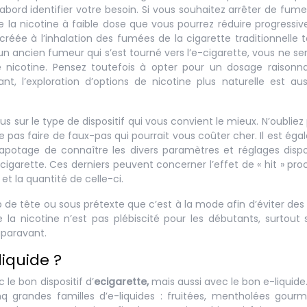
 d’abord identifier votre besoin. Si vous souhaitez arrêter de fume
a nicotine à faible dose que vous pourrez réduire progressi
éée à l’inhalation des fumées de la cigarette traditionnelle 
 ancien fumeur qui s’est tourné vers l’e-cigarette, vous ne se
 nicotine. Pensez toutefois à opter pour un dosage raisonna
, l’exploration d’options de nicotine plus naturelle est au
 sur le type de dispositif qui vous convient le mieux. N’oubliez
 ne pas faire de faux-pas qui pourrait vous coûter cher. Il est ég
apotage de connaître les divers paramètres et réglages dispo
igarette. Ces derniers peuvent concerner l’effet de « hit » proc
t la quantité de celle-ci.
p de tête ou sous prétexte que c’est à la mode afin d’éviter des
 la nicotine n’est pas plébiscité pour les débutants, surtout 
uparavant.
iquide ?
e bon dispositif d’
ecigarette,
mais aussi avec le bon e-liquide
inq grandes familles d’e-liquides : fruitées, mentholées gour