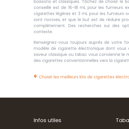
boissons et classiques. Tâchez de choisir le b
conseillé est de 16-18 mL pour les fumeurs e
cigarettes légères et 3 mL pour les fumeurs oc
sont nocives, et que le but est de réduire p
complètement. Des recherches sur des opti
contexte.
Renseignez-vous toujours auprès de votre fou
modèle de cigarette électronique dont vous di
saveur classique ou tabac vous convienne le mi
des cigarettes conventionnelles vers la cigaret
Choisir les meilleurs kits de cigarettes élect
Infos utiles
Tab