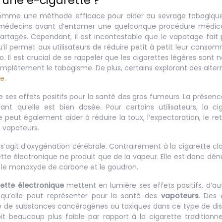
d’une e-cigarette ?
comme une méthode efficace pour aider au sevrage tabagique.
es médecins avant d’entamer une quelconque procédure médica
artagés. Cependant, il est incontestable que le vapotage fait
’il permet aux utilisateurs de réduire petit à petit leur conso
o. Il est crucial de se rappeler que les cigarettes légères sont n
 complètement le tabagisme. De plus, certains explorant des alter
le
.
ses effets positifs pour la santé des gros fumeurs. La présenc
ant qu’elle est bien dosée. Pour certains utilisateurs, la ci
e peut également aider à réduire la toux, l’expectoration, le re
s vapoteurs.
 s’agit d’oxygénation cérébrale. Contrairement à la cigarette cl
tte électronique ne produit que de la vapeur. Elle est donc dé
 le monoxyde de carbone et le goudron.
ette électronique
mettent en lumière ses effets positifs, d’au
 qu’elle peut représenter pour la santé des
vapoteurs
. Des 
ence de substances cancérogènes ou toxiques dans ce type de disp
t beaucoup plus faible par rapport à la cigarette traditionnel