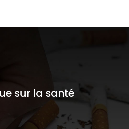
pace CBD
Santé / Arrêt du tabac
Shop
que sur la santé