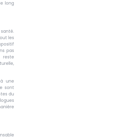
le long
 santé.
out les
positif
ons pas
 reste
urelle,
 à une
se sont
stes du
ologues
manière
ensable