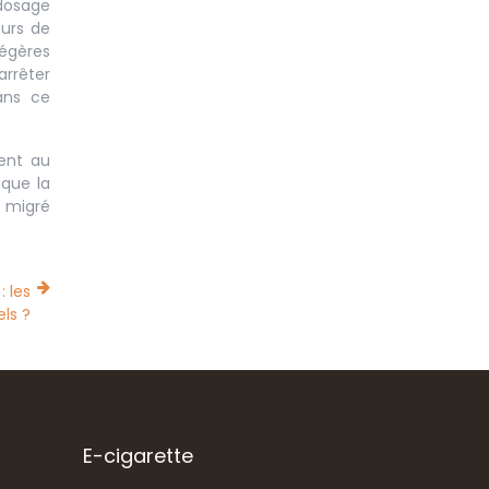
 dosage
eurs de
légères
arrêter
ans ce
ient au
 que la
t migré
 les
els ?
E-cigarette