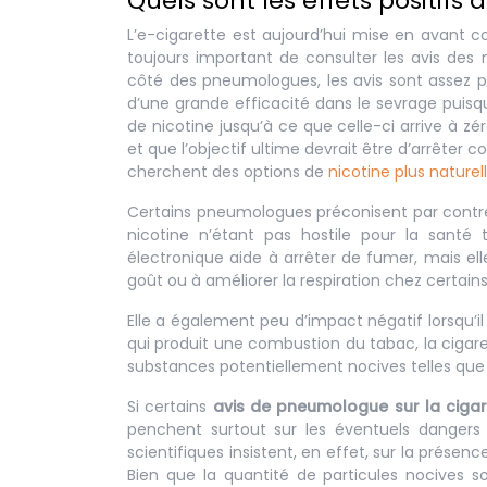
Quels sont les effets positifs 
L’e-cigarette est aujourd’hui mise en avant 
toujours important de consulter les avis d
côté des pneumologues, les avis sont assez p
d’une grande efficacité dans le sevrage puisqu
de nicotine jusqu’à ce que celle-ci arrive à zér
et que l’objectif ultime devrait être d’arrêter
cherchent des options de
nicotine plus naturel
Certains pneumologues préconisent par contre 
nicotine n’étant pas hostile pour la santé t
électronique aide à arrêter de fumer, mais ell
goût ou à améliorer la respiration chez certain
Elle a également peu d’impact négatif lorsqu’il
qui produit une combustion du tabac, la cigare
substances potentiellement nocives telles que
Si certains
avis de pneumologue sur la cigar
penchent surtout sur les éventuels dangers
scientifiques insistent, en effet, sur la prés
Bien que la quantité de particules nocives soi