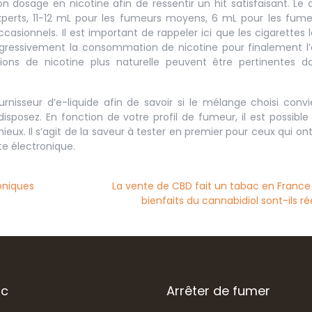
on dosage en nicotine afin de ressentir un hit satisfaisant. Le
xperts, 11-12 mL pour les fumeurs moyens, 6 mL pour les fum
casionnels. Il est important de rappeler ici que les cigarettes 
rogressivement la consommation de nicotine pour finalement l’
ons de nicotine plus naturelle peuvent être pertinentes d
rnisseur d’e-liquide afin de savoir si le mélange choisi conv
sposez. En fonction de votre profil de fumeur, il est possible
eux. Il s’agit de la saveur à tester en premier pour ceux qui on
te électronique.
roniques
La vente de CBD fait un tabac en France :
bienfaits du cannabidiol sont-ils ré
ac
Arrêter de fumer