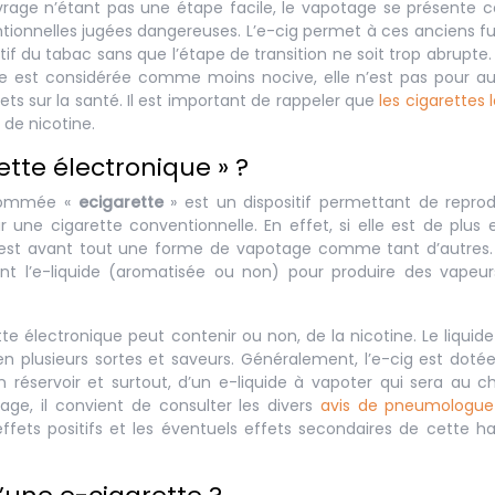
vrage n’étant pas une étape facile, le vapotage se présent
ntionnelles jugées dangereuses. L’e-cig permet à ces anciens 
tif du tabac sans que l’étape de transition ne soit trop abrupt
nelle est considérée comme moins nocive, elle n’est pas pour a
fets sur la santé. Il est important de rappeler que
les cigarettes 
 de nicotine.
tte électronique » ?
énommée «
ecigarette
» est un dispositif permettant de reprod
 une cigarette conventionnelle. En effet, si elle est de plus 
tte est avant tout une forme de vapotage comme tant d’autres
nt l’e-liquide (aromatisée ou non) pour produire des vapeu
ette électronique peut contenir ou non, de la nicotine. Le liquide
n plusieurs sortes et saveurs. Généralement, l’e-cig est doté
n réservoir et surtout, d’un e-liquide à vapoter qui sera au c
tage, il convient de consulter les divers
avis de pneumologue 
ffets positifs et les éventuels effets secondaires de cette h