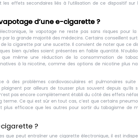
les effets secondaires liés à l’utilisation de ce dispositif sur 
u vapotage d’une e-cigarette ?
 électronique, le vapotage ne reste pas sans risques pour la
ée par la grande majorité des médecins. Certains conseillent surt
 la cigarette par une sucette. Il convient de noter que ce dis
ues bien qu’elles soient présentes en faible quantité. N’oubli
 et que même une réduction de la consommation de tabac
rnatives à la nicotine, comme des options de nicotine plus nat
e à des problèmes cardiovasculaires et pulmonaires suite
e plaignent par ailleurs de tousser plus souvent depuis qu’ils 
an n’est pas encore complètement établi du côté des effets néfa
 terme. Ce qui est sûr en tout cas, c’est que certains pneum
 plus efficace que les autres pour sortir du tabagisme de 
cigarette ?
s que peut entraîner une cigarette électronique, il est indisp