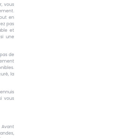
r, vous
vement.
tout en
rez pas
ble et
ssi une
 pas de
alement
nibles.
uré, la
 ennuis
si vous
. Avant
mandes,