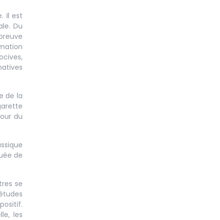
 Il est
le. Du
 preuve
mmation
ocives,
natives
e de la
garette
tour du
assique
nuée de
tres se
études
ositif.
le, les