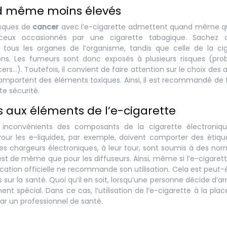
nd même moins élevés
risques de
cancer
avec l’e-cigarette admettent quand même q
eux occasionnés par une cigarette tabagique. Sachez 
us les organes de l’organisme, tandis que celle de la cig
ns. Les fumeurs sont donc exposés à plusieurs risques (pro
ers…). Toutefois, il convient de faire attention sur le choix des
 comportent des éléments toxiques. Ainsi, il est recommandé de f
te sécurité.
s aux éléments de l’e-cigarette
ns inconvénients des composants de la cigarette électroniqu
 Pour les e-liquides, par exemple, doivent comporter des étiq
es chargeurs électroniques, à leur tour, sont soumis à des no
en est de même que pour les diffuseurs. Ainsi, même si l’e-cigaret
ication officielle ne recommande son utilisation. Cela est peut-
sur la santé. Quoi qu’il en soit, lorsqu’une personne décide d’arr
t spécial. Dans ce cas, l’utilisation de l’e-cigarette à la plac
ar un professionnel de santé.