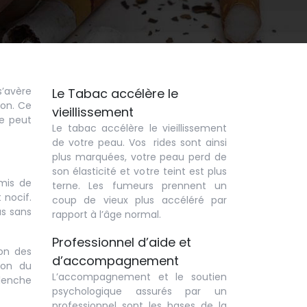
s’avère
Le Tabac accélère le
mon. Ce
vieillissement
ue peut
Le tabac accélère le vieillissement
de votre peau. Vos rides sont ainsi
plus marquées, votre peau perd de
son élasticité et votre teint est plus
rmis de
terne. Les fumeurs prennent un
 nocif.
coup de vieux plus accéléré par
s sans
rapport à l’âge normal.
Professionnel d’aide et
ion des
d’accompagnement
ion du
L’accompagnement et le soutien
clenche
psychologique assurés par un
professionnel sont les bases de la