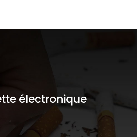
pace CBD
Santé / Arrêt du tabac
Shop
tte électronique