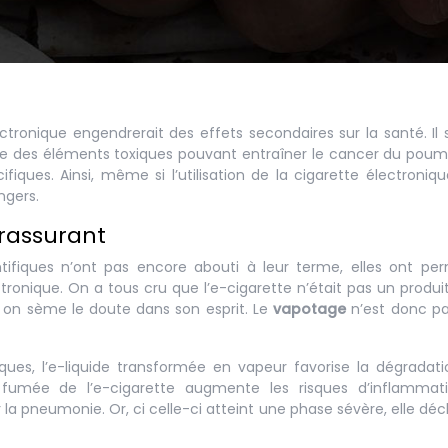
ectronique engendrerait des effets secondaires sur la santé. Il 
te des éléments toxiques pouvant entraîner le cancer du pou
ques. Ainsi, même si l’utilisation de la cigarette électroniq
ngers.
 rassurant
tifiques n’ont pas encore abouti à leur terme, elles ont pe
tronique. On a tous cru que l’e-cigarette n’était pas un produit
, on sème le doute dans son esprit. Le
vapotage
n’est donc pa
ues, l’e-liquide transformée en vapeur favorise la dégradat
fumée de l’e-cigarette augmente les risques d’inflammat
a pneumonie. Or, ci celle-ci atteint une phase sévère, elle dé