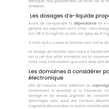
identique. Plus précisément, un écart de 35 
similaires.
Les dosages d’e-liquide pro
Avant de comprendre la
dépendance
en e-ci
général, les vapoteurs ont 5 choix : sans dosa
fort (18 à 20 mg/ml), et très fort (plus de 21 m
A noter qu’il y a aussi la nicotine sous forme d
Le dosage de nicotine dans votre e-liquide doi
est la clé d’un effet immédiat sur la consomma
votre cure, il est évident que votre dose doit d
Les domaines à considérer po
électronique
Afin de mesurer votre addiction au
vapotag
notamment la quantité et la fréquence. Vo
sevrage et les envies urgentes de consommer
dommages sont aussi des facteurs détermi
(cigarette électronique ou autres activités pla