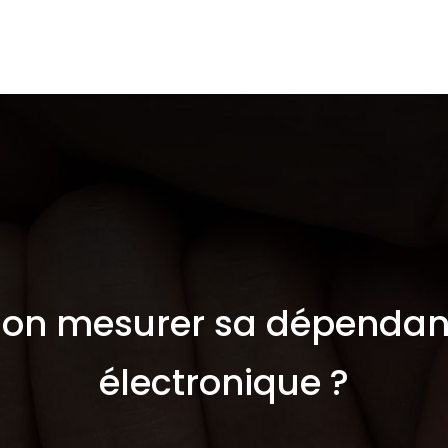
Cigarettes électroniques
E-liquides
Es
n mesurer sa dépendance
électronique ?