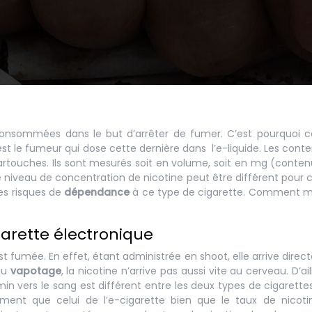
 consommées dans le but d’arrêter de fumer. C’est pourquoi c
est le fumeur qui dose cette dernière dans l’e-liquide. Les cont
cartouches. Ils sont mesurés soit en volume, soit en mg (conte
 Le niveau de concentration de nicotine peut être différent pour
des risques de
dépendance
à ce type de cigarette. Comment m
garette électronique
st fumée. En effet, étant administrée en shoot, elle arrive dire
au
vapotage
, la nicotine n’arrive pas aussi vite au cerveau. D’aill
n vers le sang est différent entre les deux types de cigarettes
ment que celui de l’e-cigarette bien que le taux de nicoti