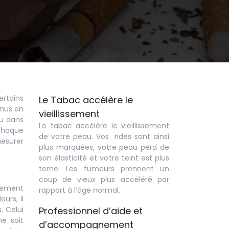
ertains
Le Tabac accélère le
enus en
vieillissement
nu dans
Le tabac accélère le vieillissement
 chaque
de votre peau. Vos rides sont ainsi
esurer
plus marquées, votre peau perd de
son élasticité et votre teint est plus
terne. Les fumeurs prennent un
coup de vieux plus accéléré par
ctement
rapport à l’âge normal.
eurs, il
. Celui
Professionnel d’aide et
ne soit
d’accompagnement