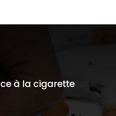
pace CBD
Santé / Arrêt du tabac
Shop
 à la cigarette