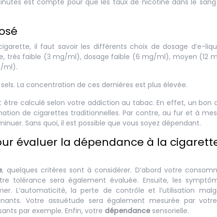
minutes est compté pour que les taux de nicotine dans le sang
posé
garette, il faut savoir les différents choix de dosage d’e-liqu
ge, très faible (3 mg/ml), dosage faible (6 mg/ml), moyen (12 
g/ml).
e sels. La concentration de ces dernières est plus élevée.
t être calculé selon votre addiction au tabac. En effet, un bon
tion de cigarettes traditionnelles. Par contre, au fur et à me
iminuer. Sans quoi, il est possible que vous soyez dépendant.
ur évaluer la dépendance à la cigarett
e
, quelques critères sont à considérer. D’abord votre consom
tre tolérance sera également évaluée. Ensuite, les symptô
. L’automaticité, la perte de contrôle et l’utilisation mal
nants. Votre assuétude sera également mesurée par votre
isants par exemple. Enfin, votre
dépendance
sensorielle.