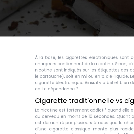
À la base, les cigarettes électroniques sont
chargeurs contiennent de la nicotine. Sinon, c’
nicotine sont indiqués sur les étiquettes des 
le cartouche), soit en ml ou en % d’e-liquide.
cigarette électronique. Ainsi, il y a bel et bien 
cette dépendance ?
Cigarette traditionnelle vs ci
La nicotine est fortement addictif quand elle e
au cerveau en moins de 10 secondes. Quant 
est démontré par plusieurs études que le chemi
d’une cigarette classique monte plus rapide